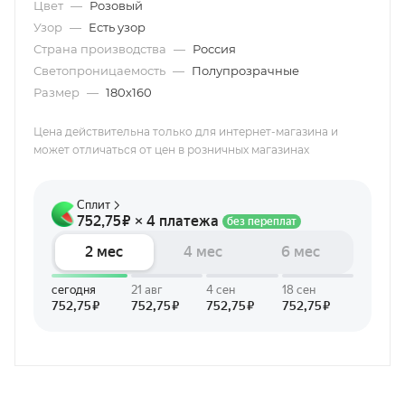
Цвет
—
Розовый
Узор
—
Есть узор
Страна производства
—
Россия
Светопроницаемость
—
Полупрозрачные
Размер
—
180х160
Цена действительна только для интернет-магазина и
может отличаться от цен в розничных магазинах