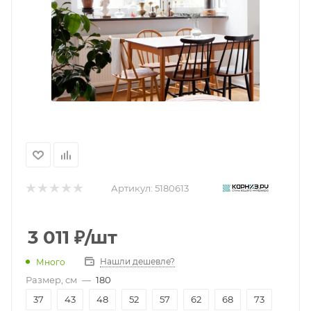
Артикул:
5180613
3 011
₽
/шт
Нашли дешевле?
Много
Размер, см
—
180
37
43
48
52
57
62
68
73