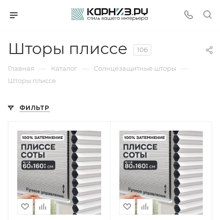
Шторы плиссе
106
—
—
—
Главная
Каталог
Солнцезащитные шторы
Шторы плиссе
ФИЛЬТР