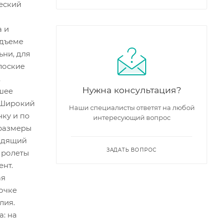
ческий
а и
одъеме
ьни, для
лоские
.
Нужна консультация?
шее
. Широкий
Наши специалисты ответят на любой
ку и по
интересующий вопрос
 размеры
ходящий
ЗАДАТЬ ВОПРОС
 ролеты
ент.
ая
очке
лия.
а: на