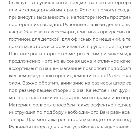
блэкаут - это уникальный предмет вашего интерьер
или не стандартный интерьер. Ролеты помогут созд
привнесут изысканность и неповторимость пространс
посторонних взглядов. Рулонные жалюзи день-ночь 
вверх. Жалюзи и аксессуары день-ночь прекрасно под
гостиной, для детской, для офисных помещений, а т
полотна, которые сворачиваются в рулон при подъе
Плотные рольшторы с геометрическим рисунком ид
предложение – это не высокая цена и отличное кач
ассортимент в нашем магазине позволяет подобрать
желаемому уровню проницаемости света. Размерна
окон. Важно обратить внимание на размеры штор с
под размер вашей створки окна. Качественная фурн
можно с плотными интерьерными шторами или портье
Материал роллеты способен также эффектно подче
инструкция по подбору необходимого Вам размера ш
товара. Для монтажа ролшторы мы подготовили под
Рулонная штора день-ночь устойчива к выцветанию, 