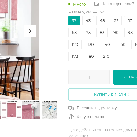
Нашли дешевле?
Много
Размер, см
—
37
37
43
48
52
57
68
73
83
90
98
120
130
140
150
172
180
210
В КОР
КУПИТЬ В 1 КЛИК
Рассчитать доставку
Хочу в подарок
Цена действительна только для ин
магазинах