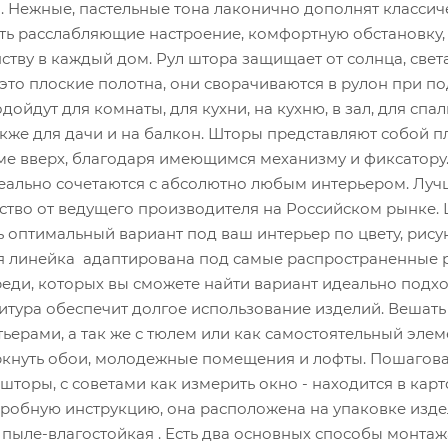
а. Нежные, пастельные тона лаконично дополнят класси
ать расслабляющие настроение, комфортную обстановку,
тву в каждый дом. Рул штора защищает от солнца, свет
это плоские полотна, они сворачиваются в рулон при п
ойдут для комнаты, для кухни, на кухню, в зал, для спал
акже для дачи и на балкон. Шторы представляют собой п
ме вверх, благодаря имеющимся механизму и фиксатору
еально сочетаются с абсолютно любым интерьером. Луч
ество от ведущего производителя на Российском рынке
 оптимальный вариант под ваш интерьер по цвету, рисун
я линейка адаптирована под самые распространенные
реди, которых вы сможете найти вариант идеально под
итура обеспечит долгое использование изделий. Вешать
рами, а так же с тюлем или как самостоятельный элем
ркнуть обои, молодежные помещения и лофты. Пошагов
торы, с советами как измерить окно - находится в карт
робную инструкцию, она расположена на упаковке изде
пыле-влагостойкая . Есть два основных способы монтаж