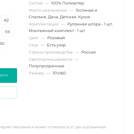
Состав
—
100% Полиэстер
Место назначения
—
Гостиная и
Спальня, Дача, Детская, Кухня
62
Комплектация
—
Рулонная штора - 1 шт;
Монтажный комплект - 1 шт
115
Цвет
—
Розовый
160
Узор
—
Есть узор
Страна производства
—
Россия
Светопроницаемость
—
Полупрозрачные
Размер
—
37х160
ЗИНУ
тернет-магазина и может отличаться от цен в розничных