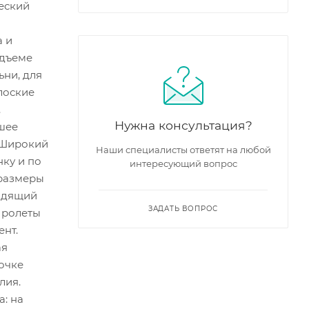
ческий
а и
одъеме
ьни, для
лоские
.
Нужна консультация?
шее
. Широкий
Наши специалисты ответят на любой
ку и по
интересующий вопрос
 размеры
ходящий
ЗАДАТЬ ВОПРОС
 ролеты
ент.
ая
очке
лия.
а: на