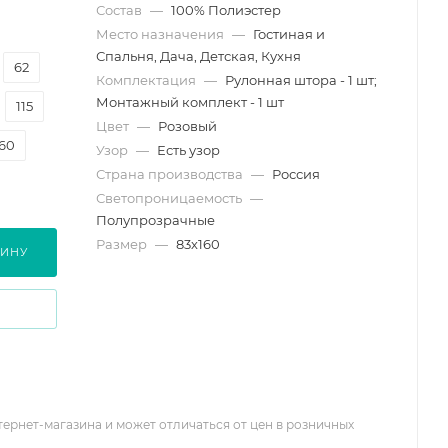
Состав
—
100% Полиэстер
Место назначения
—
Гостиная и
Спальня, Дача, Детская, Кухня
62
Комплектация
—
Рулонная штора - 1 шт;
Монтажный комплект - 1 шт
115
Цвет
—
Розовый
160
Узор
—
Есть узор
Страна производства
—
Россия
Светопроницаемость
—
Полупрозрачные
Размер
—
83х160
ЗИНУ
тернет-магазина и может отличаться от цен в розничных