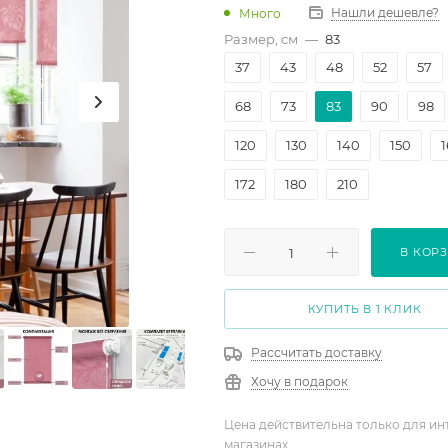
Нашли дешевле?
Много
Размер, см
—
83
37
43
48
52
57
68
73
83
90
98
120
130
140
150
172
180
210
В КОР
КУПИТЬ В 1 КЛИК
Рассчитать доставку
Хочу в подарок
Цена действительна только для ин
магазинах