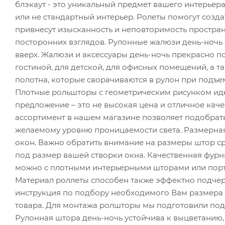
блэкаут - это уникальный предмет вашего интерьер
или не стандартный интерьер. Ролеты помогут созд
привнесут изысканность и неповторимость пространс
посторонних взглядов. Рулонные жалюзи день-ночь 
вверх. Жалюзи и аксессуары день-ночь прекрасно под
гостиной, для детской, для офисных помещений, а т
полотна, которые сворачиваются в рулон при подъе
Плотные рольшторы с геометрическим рисунком ид
предложение – это не высокая цена и отличное кач
ассортимент в нашем магазине позволяет подобрать
желаемому уровню проницаемости света. Размерна
окон. Важно обратить внимание на размеры штор с
под размер вашей створки окна. Качественная фурн
можно с плотными интерьерными шторами или портье
Материал роллеты способен также эффектно подче
инструкция по подбору необходимого Вам размера ш
товара. Для монтажа ролшторы мы подготовили под
Рулонная штора день-ночь устойчива к выцветанию, 