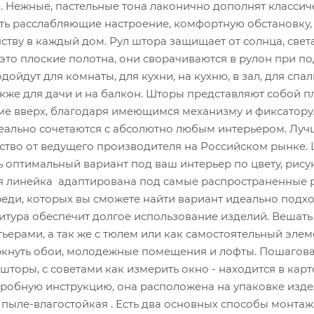
а. Нежные, пастельные тона лаконично дополнят класси
ать расслабляющие настроение, комфортную обстановку,
тву в каждый дом. Рул штора защищает от солнца, свет
это плоские полотна, они сворачиваются в рулон при п
ойдут для комнаты, для кухни, на кухню, в зал, для спал
акже для дачи и на балкон. Шторы представляют собой п
ме вверх, благодаря имеющимся механизму и фиксатору
еально сочетаются с абсолютно любым интерьером. Луч
ество от ведущего производителя на Российском рынке
 оптимальный вариант под ваш интерьер по цвету, рисун
я линейка адаптирована под самые распространенные
реди, которых вы сможете найти вариант идеально под
итура обеспечит долгое использование изделий. Вешать
рами, а так же с тюлем или как самостоятельный элем
ркнуть обои, молодежные помещения и лофты. Пошагов
торы, с советами как измерить окно - находится в карт
робную инструкцию, она расположена на упаковке изде
пыле-влагостойкая . Есть два основных способы монтаж