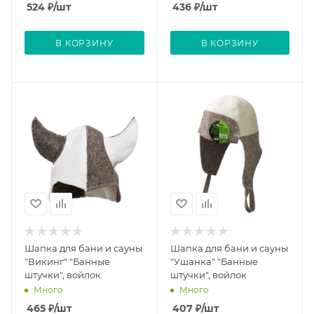
524
₽
/шт
436
₽
/шт
В КОРЗИНУ
В КОРЗИНУ
Шапка для бани и сауны
Шапка для бани и сауны
"Викинг" "Банные
"Ушанка" "Банные
штучки", войлок
штучки", войлок
Много
Много
465
₽
/шт
407
₽
/шт