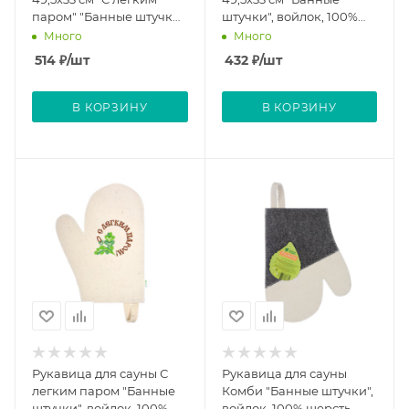
паром" "Банные штучки",
штучки", войлок, 100%
войлок, 100% шерсть
шерсть
Много
Много
514
₽
/шт
432
₽
/шт
В КОРЗИНУ
В КОРЗИНУ
Рукавица для сауны С
Рукавица для сауны
легким паром "Банные
Комби "Банные штучки",
штучки", войлок, 100%
войлок, 100% шерсть