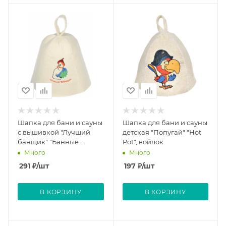
Шапка для бани и сауны
Шапка для бани и сауны
с вышивкой "Лучший
детская "Попугай" "Hot
банщик" "Банные
Pot", войлок
штучки", войлок
Много
Много
291
₽
/шт
197
₽
/шт
В КОРЗИНУ
В КОРЗИНУ