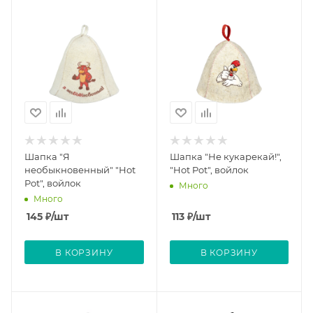
Шапка "Я
Шапка "Не кукарекай!",
необыкновенный" "Нot
"Hot Pot", войлок
Pot", войлок
Много
Много
145
₽
/шт
113
₽
/шт
В КОРЗИНУ
В КОРЗИНУ