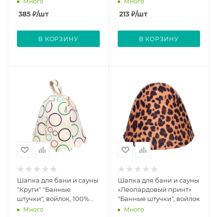
Много
Много
385
₽
/шт
213
₽
/шт
В КОРЗИНУ
В КОРЗИНУ
Шапка для бани и сауны
Шапка для бани и сауны
"Круги" "Банные
«Леопардовый принт»
штучки", войлок, 100%
"Банные штучки", войлок
шерсть
Много
Много