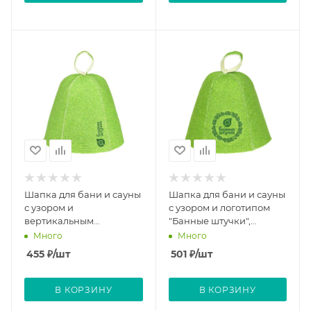
Шапка для бани и сауны
Шапка для бани и сауны
с узором и
с узором и логотипом
вертикальным
"Банные штучки",
логотипом "Банные
войлок, 100% шерсть
Много
Много
штучки", войлок, 100%
455
₽
/шт
501
₽
/шт
шерсть
В КОРЗИНУ
В КОРЗИНУ