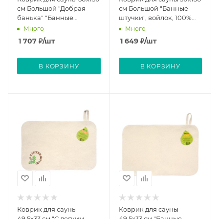
см Большой "Добрая
см Большой "Банные
банька" "Банные
штучки", войлок, 100%
штучки", войлок, 100%
шерсть
Много
Много
шерсть
1 707
₽
/шт
1 649
₽
/шт
В КОРЗИНУ
В КОРЗИНУ
Коврик для сауны
Коврик для сауны
49,5х33 см "С легким
49,5х33 см "Банные