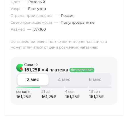
Цвет
—
Розовый
Узор
—
Есть узор
Страна производства
—
Россия
Светопроницаемость
—
Полупрозрачные
Размер
—
57х160
Цена действительна только для интернет-магазина и
может отличаться от цен в розничных магазинах