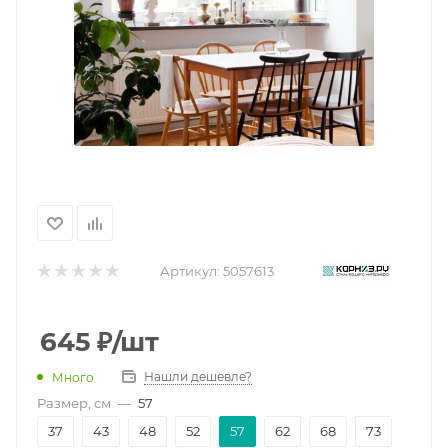
Артикул:
5057613
645
₽
/шт
Нашли дешевле?
Много
Размер, см
—
57
37
43
48
52
57
62
68
73