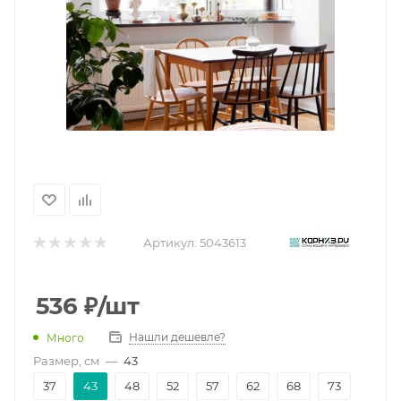
Артикул:
5043613
536
₽
/шт
Нашли дешевле?
Много
Размер, см
—
43
37
43
48
52
57
62
68
73