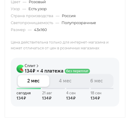
Цвет
—
Розовый
Узор
—
Есть узор
Страна производства
—
Россия
Светопроницаемость
—
Полупрозрачные
Размер
—
43х160
Цена действительна только для интернет-магазина и
может отличаться от цен в розничных магазинах