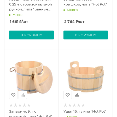
0,25 л, с горизонтальной
крышкой, липа "Hot Pot"
ручкой, липа "Банные
Много
штучки"
Много
1 661
₽
/шт
2 764
₽
/шт
В КОРЗИНУ
В КОРЗИНУ
Запарник 9 л, с
Ушат 16 л, липа "Hot Pot"
крышкой, липа "Hot Pot"