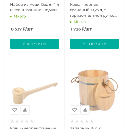
Набор из меди: Бадья 4 л
Ковш - черпак
и ковш "Банные штучки"
гранёный, 0,25 л, с
горизонтальной ручкой,
Много
липа "Банные штучки"
Много
8 537
₽
/шт
1 726
₽
/шт
В КОРЗИНУ
В КОРЗИНУ
Ковш - черпак точёный,
Запарник 16 л, с