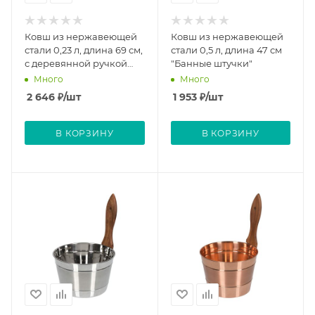
Ковш из нержавеющей
Ковш из нержавеющей
стали 0,23 л, длина 69 см,
стали 0,5 л, длина 47 см
с деревянной ручкой
"Банные штучки"
"Банные штучки"
Много
Много
2 646
₽
/шт
1 953
₽
/шт
В КОРЗИНУ
В КОРЗИНУ