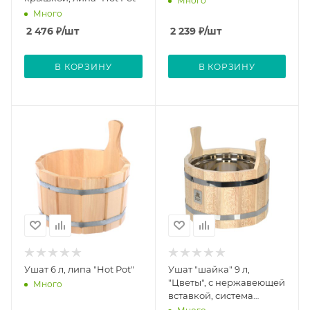
Много
Много
2 476
₽
/шт
2 239
₽
/шт
В КОРЗИНУ
В КОРЗИНУ
Ушат 6 л, липа "Hot Pot"
Ушат "шайка" 9 л,
"Цветы", с нержавеющей
Много
вставкой, система
регулировки обручей,