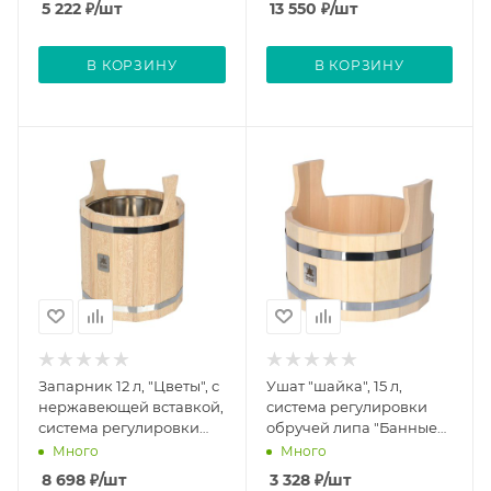
5 222
₽
/шт
13 550
₽
/шт
обручей, липа "Банные
штучки"
В КОРЗИНУ
В КОРЗИНУ
Запарник 12 л, "Цветы", с
Ушат "шайка", 15 л,
нержавеющей вставкой,
система регулировки
система регулировки
обручей липа "Банные
обручей, липа "Банные
штучки"
Много
Много
штучки"
8 698
₽
/шт
3 328
₽
/шт