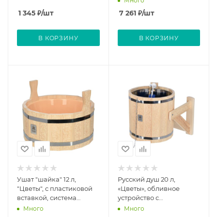
Много
липа "Банные штучки"
1 345
₽
/шт
7 261
₽
/шт
В КОРЗИНУ
В КОРЗИНУ
Ушат "шайка" 12 л,
Русский душ 20 л,
"Цветы", с пластиковой
«Цветы», обливное
вставкой, система
устройство c
регулировки обручей,
нержавеющей вставкой,
Много
Много
липа "Банные штучки"
система регулировки