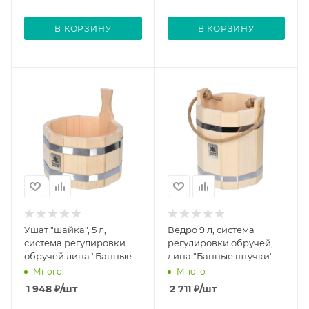
В КОРЗИНУ
В КОРЗИНУ
Ушат "шайка", 5 л,
Ведро 9 л, система
система регулировки
регулировки обручей,
обручей липа "Банные
липа "Банные штучки"
штучки"
Много
Много
1 948
₽
/шт
2 711
₽
/шт