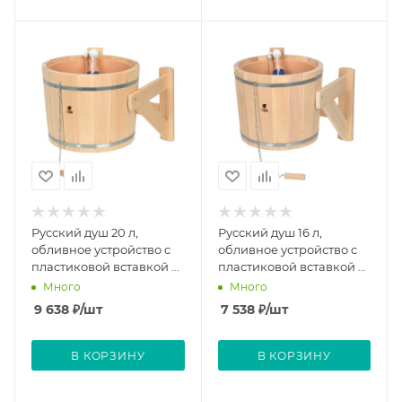
Русский душ 20 л,
Русский душ 16 л,
обливное устройство c
обливное устройство c
пластиковой вставкой и
пластиковой вставкой и
наливным клапаном,
наливным клапаном,
Много
Много
липа "Банные штучки"
липа "Банные штучки"
9 638
₽
/шт
7 538
₽
/шт
В КОРЗИНУ
В КОРЗИНУ