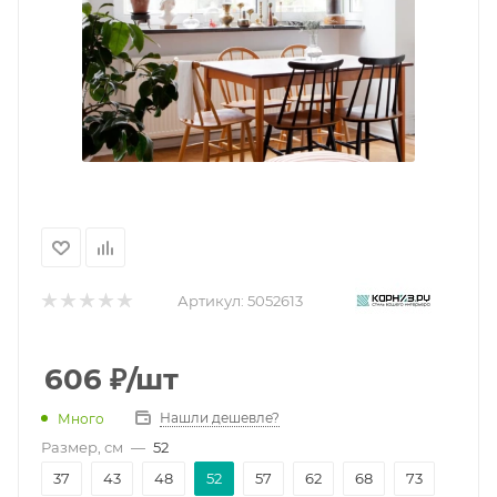
Артикул:
5052613
606
₽
/шт
Нашли дешевле?
Много
Размер, см
—
52
37
43
48
52
57
62
68
73