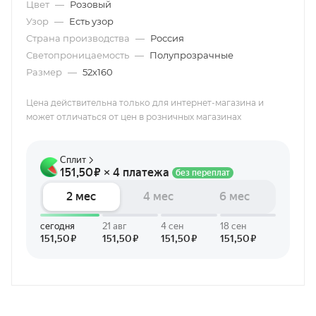
Цвет
—
Розовый
Узор
—
Есть узор
Страна производства
—
Россия
Светопроницаемость
—
Полупрозрачные
Размер
—
52х160
Цена действительна только для интернет-магазина и
может отличаться от цен в розничных магазинах