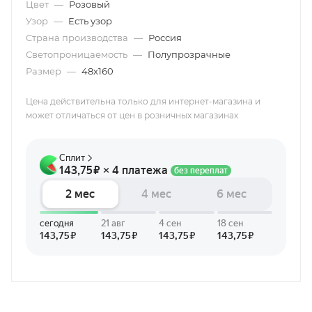
Цвет
—
Розовый
Узор
—
Есть узор
Страна производства
—
Россия
Светопроницаемость
—
Полупрозрачные
Размер
—
48х160
Цена действительна только для интернет-магазина и
может отличаться от цен в розничных магазинах