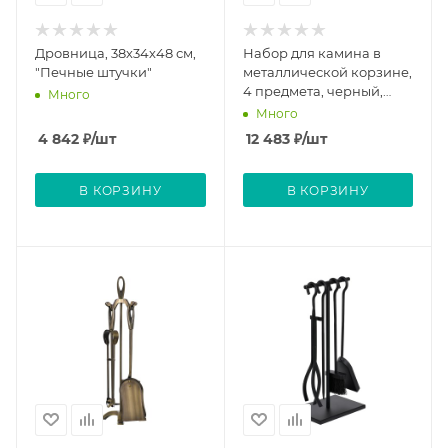
Дровница, 38х34х48 см,
Набор для камина в
"Печные штучки"
металлической корзине,
4 предмета, черный,
Много
56,5х16 см "Печные
Много
штучки"
4 842
₽
/шт
12 483
₽
/шт
В КОРЗИНУ
В КОРЗИНУ