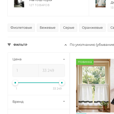
д
127 ТОВАРОВ
1
Фиолетовые
Бежевые
Серые
Оранжевые
С
По умолчанию (убывани
ФИЛЬТР
Цена
Новинка
1
33 249
Бренд