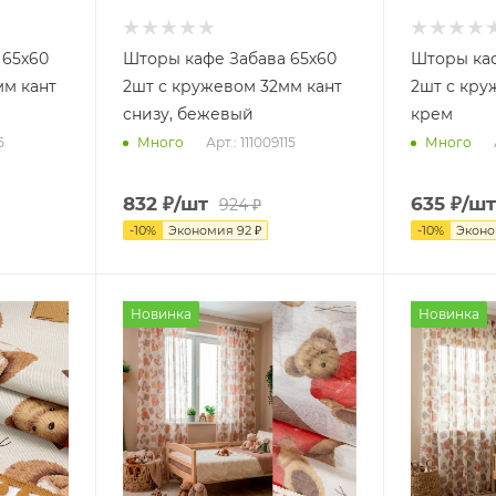
 65х60
Шторы кафе Забава 65х60
Шторы каф
мм кант
2шт с кружевом 32мм кант
2шт с кру
снизу, бежевый
крем
5
Арт.: 111009115
Много
Много
832
₽
/шт
635
₽
/шт
924
₽
-
10
%
Экономия
92
₽
-
10
%
Экон
Новинка
Новинка