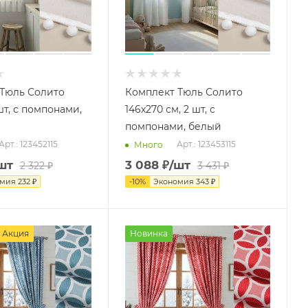
Тюль Солито
Комплект Тюль Солито
 шт, с помпонами,
146х270 см, 2 шт, с
помпонами, белый
Арт.: 123452115
Арт.: 123453115
Много
шт
3 088
₽
/шт
2 322
₽
3 431
₽
омия
232
₽
-
10
%
Экономия
343
₽
Акция
Новинка