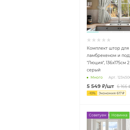
Комплект штор для 
ламбрекеном и под
"Люция", 136х175см 2
серый
Арт.: 12345
Много
5 549
₽
/шт
6 166
-
10
%
Экономия
617
₽
Советуем
Новинка