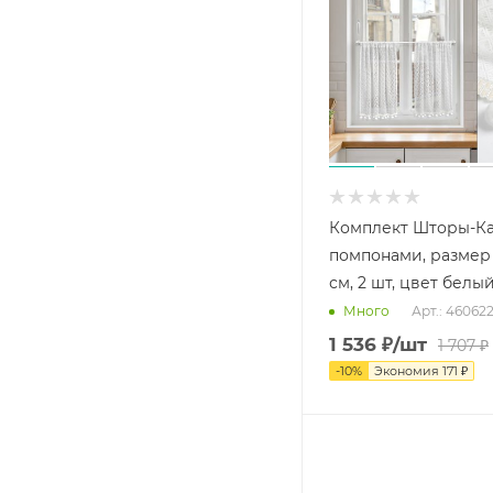
Комплект Шторы-Ка
помпонами, размер 
см, 2 шт, цвет белы
Арт.: 46062
Много
1 536
₽
/шт
1 707
₽
-
10
%
Экономия
171
₽