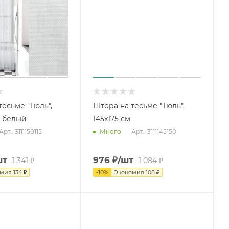
тесьме "Тюль",
Штора на тесьме "Тюль",
м белый
145х175 см
Арт.: 3111150115
Арт.: 3111145150
Много
шт
976
₽
/шт
1 341
₽
1 084
₽
омия
134
₽
-
10
%
Экономия
108
₽