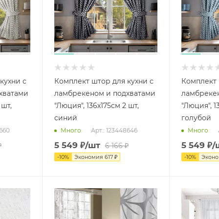
кухни с
Комплект штор для кухни с
Комплект 
хватами
ламбрекеном и подхватами
ламбреке
 шт,
"Люция", 136х175см 2 шт,
"Люция", 1
синий
голубой
0660
Арт.: 123448646
Много
Много
5 549
₽
/шт
5 549
₽
/
₽
6 166
₽
-
10
%
Экономия
617
₽
-
10
%
Экон