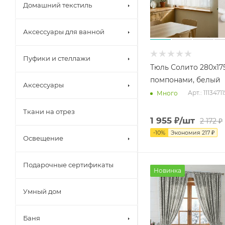
Домашний текстиль
Аксессуары для ванной
Пуфики и стеллажи
Тюль Солито 280x175
помпонами, белый
Аксессуары
Арт.: 11134711
Много
Ткани на отрез
1 955
₽
/шт
2 172
₽
-
10
%
Экономия
217
₽
Освещение
Подарочные сертификаты
Новинка
Умный дом
Баня