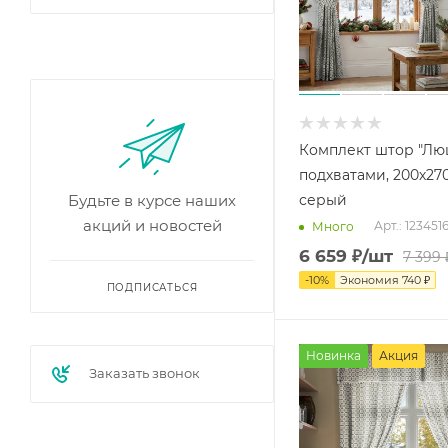
Комплект штор "Лю
подхватами, 200х270
Будьте в курсе наших
серый
акций и новостей
Арт.: 123451
Много
6 659
₽
/шт
7 399
-
10
%
Экономия
740
₽
ПОДПИСАТЬСЯ
Новинка
Акция
Заказать звонок