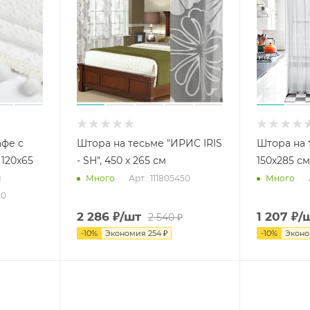
фе с
Штора на тесьме "ИРИС IRIS
Штора на 
120х65
- SH", 450 х 265 см
150х285 с
й
Арт.: 111805450
Много
Много
20
2 286
₽
/шт
1 207
₽
/
2 540
₽
-
10
%
Экономия
254
₽
-
10
%
Экон