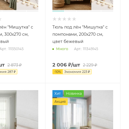
лён "Мишутка" с
Тюль под лён "Мишутка" с
, 300х270 см,
помпонами, 200х270 см,
евый
цвет бежевый
Арт.: 111350145
Арт.: 111349145
Много
шт
2 006
₽
/шт
2 873
₽
2 229
₽
омия
287
₽
-
10
%
Экономия
223
₽
Хит
Новинка
Акция