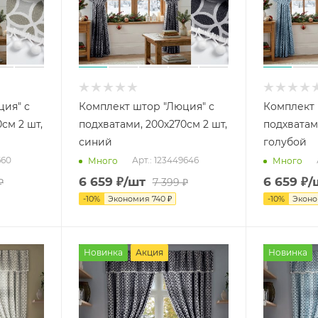
ция" с
Комплект штор "Люция" с
Комплект 
см 2 шт,
подхватами, 200х270см 2 шт,
подхватами
синий
голубой
660
Арт.: 123449646
Много
Много
6 659
₽
/шт
6 659
₽
/
₽
7 399
₽
-
10
%
Экономия
740
₽
-
10
%
Экон
Новинка
Акция
Новинка