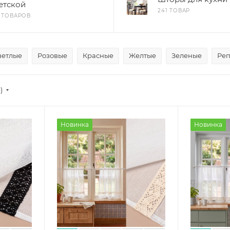
етской
241 ТОВАР
3 ТОВАРОВ
ветлые
Розовые
Красные
Желтые
Зеленые
Реп
е)
Новинка
Новинка