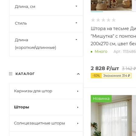
Длина, см
Органза деворе
Полиэстер
Стиль
Полотно
Штора на тесьме Д
Полуорганза
"Мишутка" с помпон
Длина
200х270 см, цвет б
Район
(короткие\длинные)
Арт.: 111348
Много
Репс
Репс
2 828
₽
/шт
3 142
₽
Сатен
КАТАЛОГ
-
10
%
Экономия
314
₽
Сатин
Карнизы для штор
Сетка
Новинка
Тафта
Шторы
Шелк
Шенилл
Солнцезащитные шторы