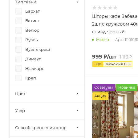
Тип ткани
Бархат
Шторы кафе Забава
Батист
2шт с кружевом 40
Велюр
снизу, черный
Арт.: 11101011
Вуаль
Много
Вуаль креш
999
₽
/шт
1 110
₽
Димаут
-
10
%
Экономия
111
₽
Жаккард
Креп
Советуем
Новинка
Креш
Цвет
Акция
Кружевная сетка
Кружево
Узор
Лонета
Муар
Способ крепления штор
Органза