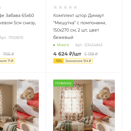
е Забава 65х60
Комплект штор Димаут
жевом 5см снизу,
"Мишутка" с помпонами,
150х270 см, 2 шт, цвет
бежевый
Арт.: 111008115
Арт.: 123454645
Много
4 624
₽
/шт
706
₽
5 138
₽
омия
71
₽
-
10
%
Экономия
514
₽
Новинка