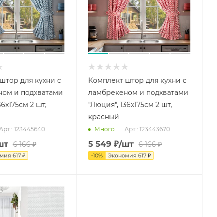
штор для кухни с
Комплект штор для кухни с
ном и подхватами
ламбрекеном и подхватами
36х175см 2 шт,
"Люция", 136х175см 2 шт,
красный
Арт.: 123445640
Арт.: 123443670
Много
шт
5 549
₽
/шт
6 166
₽
6 166
₽
омия
617
₽
-
10
%
Экономия
617
₽