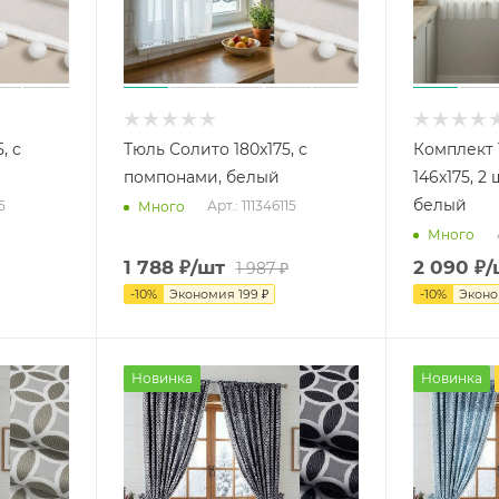
, с
Тюль Солито 180x175, с
Комплект 
помпонами, белый
146x175, 2
белый
5
Арт.: 111346115
Много
Много
1 788
₽
/шт
2 090
₽
/
1 987
₽
-
10
%
Экономия
199
₽
-
10
%
Экон
Новинка
Новинка