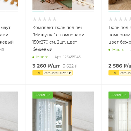
имаут
Комплект тюль под лён
Тюль под 
ами,
"Мишутка" с помпонами,
помпонами
ежевый
150х270 см, 2шт, цвет
цвет беж
бежевый
645
Много
Арт.: 123455145
Много
3 260
₽
/шт
2 586
₽
/
3 622
₽
-
10
%
Экономия
362
₽
-
10
%
Экон
Новинка
Новинка