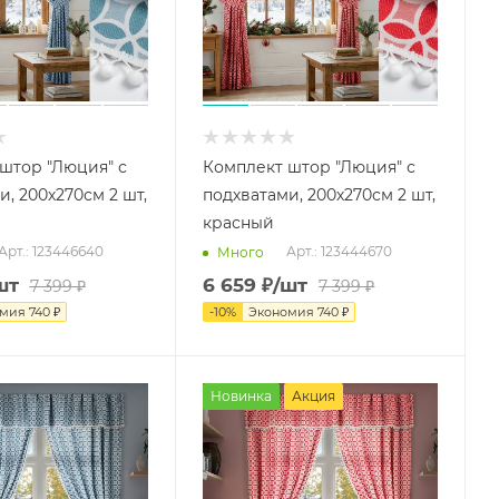
штор "Люция" с
Комплект штор "Люция" с
, 200х270см 2 шт,
подхватами, 200х270см 2 шт,
красный
Арт.: 123446640
Арт.: 123444670
Много
шт
6 659
₽
/шт
7 399
₽
7 399
₽
омия
740
₽
-
10
%
Экономия
740
₽
Новинка
Акция