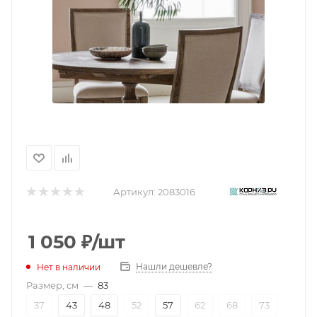
Артикул:
2083016
1 050
₽
/шт
Нашли дешевле?
Нет в наличии
Размер, см
—
83
37
43
48
52
57
62
68
73