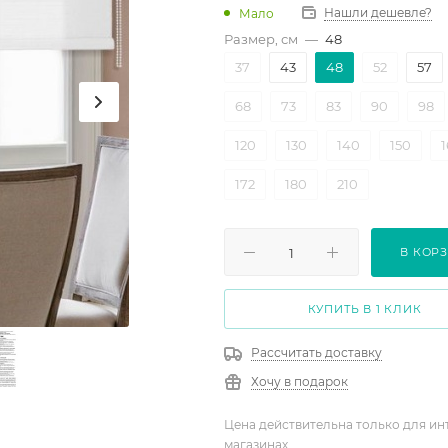
Нашли дешевле?
Мало
Размер, см
—
48
37
43
48
52
57
68
73
83
90
98
120
130
140
150
172
180
210
В КОР
КУПИТЬ В 1 КЛИК
Рассчитать доставку
Хочу в подарок
Цена действительна только для ин
магазинах