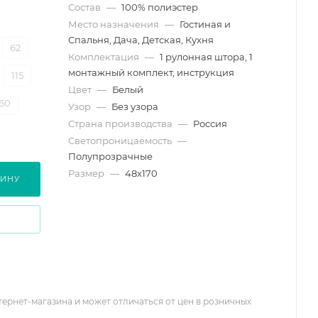
Состав
—
100% полиэстер
Место назначения
—
Гостиная и
Спальня, Дача, Детская, Кухня
62
Комплектация
—
1 рулонная штора, 1
монтажный комплект, инструкция
115
Цвет
—
Белый
160
Узор
—
Без узора
Страна производства
—
Россия
Светопроницаемость
—
Полупрозрачные
Размер
—
48х170
ЗИНУ
тернет-магазина и может отличаться от цен в розничных