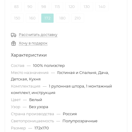
83
90
98
115
120
130
140
150
160
172
180
210
Рассчитать доставку
Хочу в подарок
Характеристики
Состав
—
100% полиэстер
Место назначения
—
Гостиная и Спальня, Дача,
Детская, Кухня
Комплектация
—
1 рулонная штора, 1 монтажный
комплект, инструкция
Цвет
—
Белый
Узор
—
Без узора
Страна производства
—
Россия
Светопроницаемость
—
Полупрозрачные
Размер
—
172х170