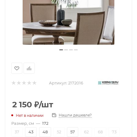
Артикул:
2172016
2 150
₽
/шт
Нашли дешевле?
Нет в наличии
Размер, см
—
172
37
43
48
52
57
62
68
73