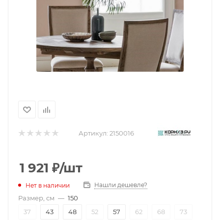
Артикул:
2150016
1 921
₽
/шт
Нашли дешевле?
Нет в наличии
Размер, см
—
150
37
43
48
52
57
62
68
73