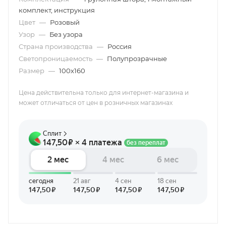
комплект, инструкция
Цвет
—
Розовый
Узор
—
Без узора
Страна производства
—
Россия
Светопроницаемость
—
Полупрозрачные
Размер
—
100х160
Цена действительна только для интернет-магазина и
может отличаться от цен в розничных магазинах