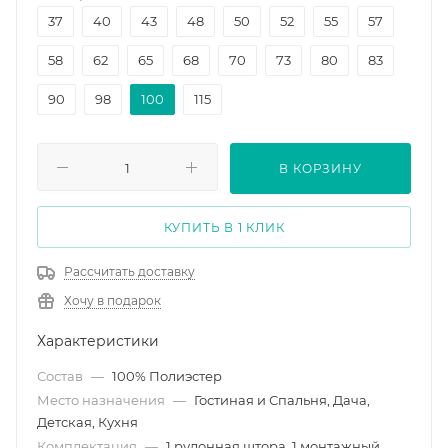
37
40
43
48
50
52
55
57
58
62
65
68
70
73
80
83
90
98
100
115
В КОРЗИНУ
КУПИТЬ В 1 КЛИК
Рассчитать доставку
Хочу в подарок
Характеристики
Состав
—
100% Полиэстер
Место назначения
—
Гостиная и Спальня, Дача,
Детская, Кухня
Комплектация
—
1 рулонная штора, 1 монтажный