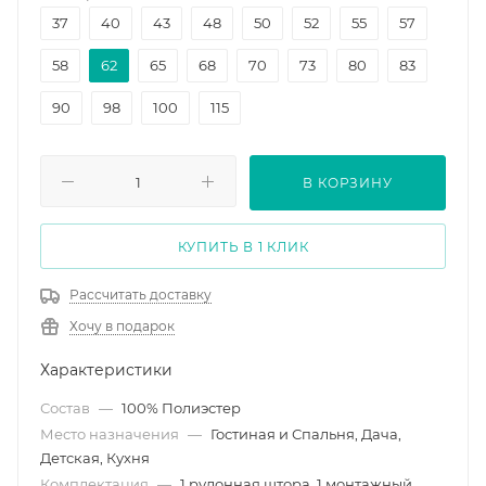
37
40
43
48
50
52
55
57
58
62
65
68
70
73
80
83
90
98
100
115
В КОРЗИНУ
КУПИТЬ В 1 КЛИК
Рассчитать доставку
Хочу в подарок
Характеристики
Состав
—
100% Полиэстер
Место назначения
—
Гостиная и Спальня, Дача,
Детская, Кухня
Комплектация
—
1 рулонная штора, 1 монтажный