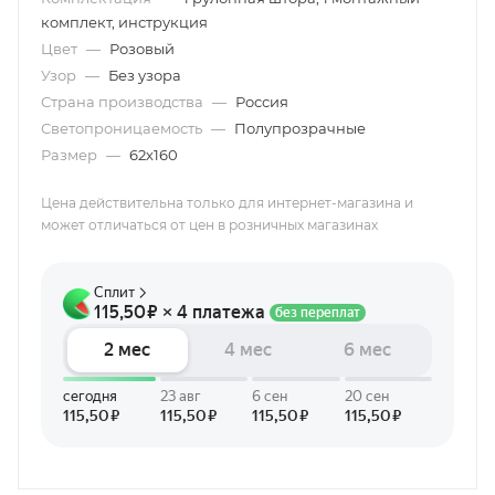
комплект, инструкция
Цвет
—
Розовый
Узор
—
Без узора
Страна производства
—
Россия
Светопроницаемость
—
Полупрозрачные
Размер
—
62х160
Цена действительна только для интернет-магазина и
может отличаться от цен в розничных магазинах