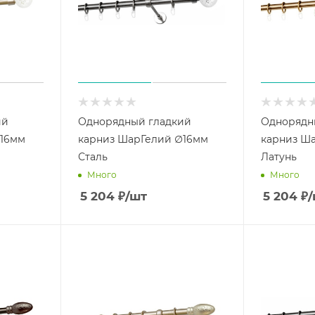
ий
Однорядный гладкий
Однорядн
∅16мм
карниз ШарГелий ∅16мм
карниз Ш
Сталь
Латунь
Много
Много
5 204
₽
/шт
5 204
₽
/