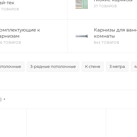
ай-тек
37 ТОВАРОВ
8 ТОВАРОВ
омплектующие к
Карнизы для ван
арнизам
комнаты
86 ТОВАРОВ
845 ТОВАРОВ
отолочные
3-рядные потолочные
К стене
3 метра
4
е)