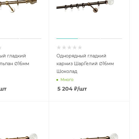
ый гладкий
Однорядный гладкий
льпан ∅16мм
карниз ШарГелий ∅16мм
Шоколад
Много
шт
5 204
₽
/шт