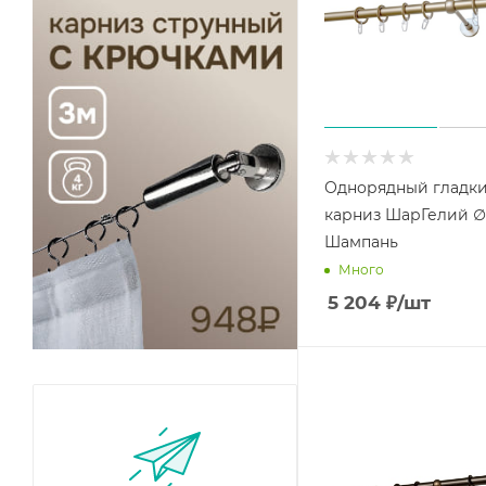
Однорядный гладк
карниз ШарГелий 
Шампань
Много
5 204
₽
/шт