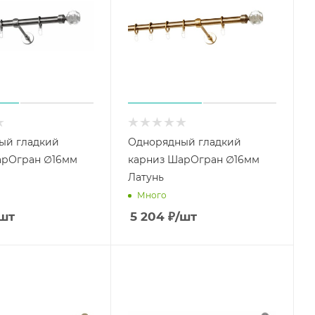
ый гладкий
Однорядный гладкий
арОгран ∅16мм
карниз ШарОгран ∅16мм
Латунь
Много
шт
5 204
₽
/шт