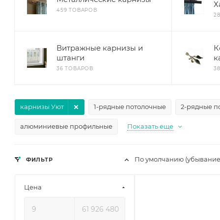
Х
459 ТОВАРОВ
2
Витражные карнизы и
К
штанги
к
36 ТОВАРОВ
3
карнизы Уют
1-рядные потолочные
2-рядные п
алюминиевые профильные
Показать еще
По умолчанию (убывани
ФИЛЬТР
Цена