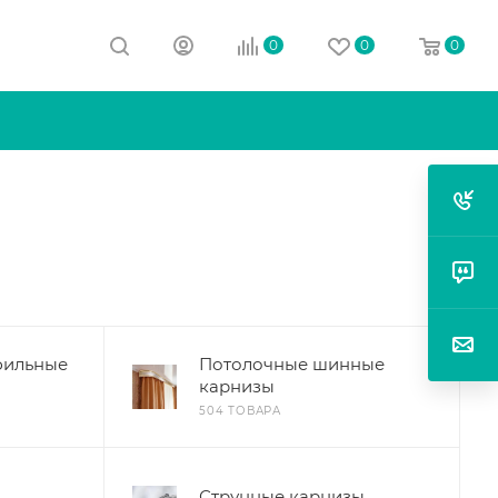
0
0
0
фильные
Потолочные шинные
карнизы
504 ТОВАРА
Струнные карнизы