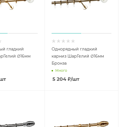
ый гладкий
Однорядный гладкий
арГелий ∅16мм
карниз ШарГелий ∅16мм
Бронза
Много
шт
5 204
₽
/шт