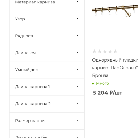
Материал карниза
Узор
Рядность
Длина, см
Однорядный гладк
карниз ШарОгран 
Умный дом
Бронза
Много
Длина карниза 1
5 204
₽
/шт
Длина карниза 2
Размер ванны
Диаметр трубы