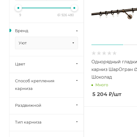
9
61 926 480
Бренд
Уют
Однорядный гладк
Цвет
карниз ШарОгран 
Шоколад
Способ крепления
Много
карниза
5 204
₽
/шт
Раздвижной
Тип карниза