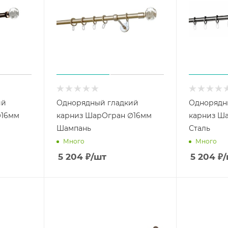
ий
Однорядный гладкий
Однорядн
∅16мм
карниз ШарОгран ∅16мм
карниз Ш
Шампань
Сталь
Много
Много
5 204
₽
/шт
5 204
₽
/