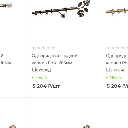
ий
Однорядный гладкий
Однорядн
∅16мм
карниз Роза ∅16мм
карниз Ро
Шоколад
Шампань
Много
Много
5 204
₽
/шт
5 204
₽
/