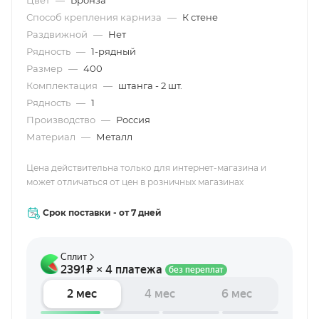
Цвет
—
Бронза
Способ крепления карниза
—
К стене
Раздвижной
—
Нет
Рядность
—
1-рядный
Размер
—
400
Комплектация
—
штанга - 2 шт.
Рядность
—
1
Производство
—
Россия
Материал
—
Металл
Цена действительна только для интернет-магазина и
может отличаться от цен в розничных магазинах
Срок поставки - от 7 дней