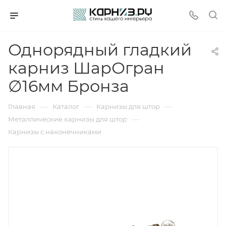
Однорядный гладкий
карниз ШарОгран
∅16мм Бронза
—
—
—
Главная
Каталог
Карнизы для штор
—
Металлические карнизы для штор
Карнизы с наконечниками