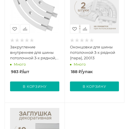
Закругление
Оконцовки для шины
внутреннее для шины
потолочной 3-х рядной
потолочной 3-х рядной,
(пара), 20013
135 градусов, 21353
Много
Много
983
₽
/шт
188
₽
/упак
В КОРЗИНУ
В КОРЗИНУ