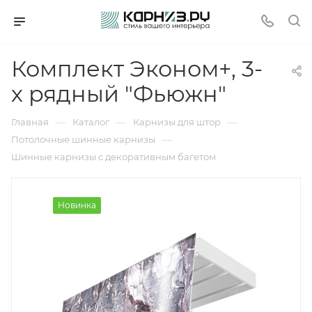
Комплект Эконом+, 3-
х рядный "Фьюжн"
—
—
—
Главная
Каталог
Карнизы для штор
—
Потолочные шинные карнизы
Шинные карнизы с декоративным багетом
Новинка