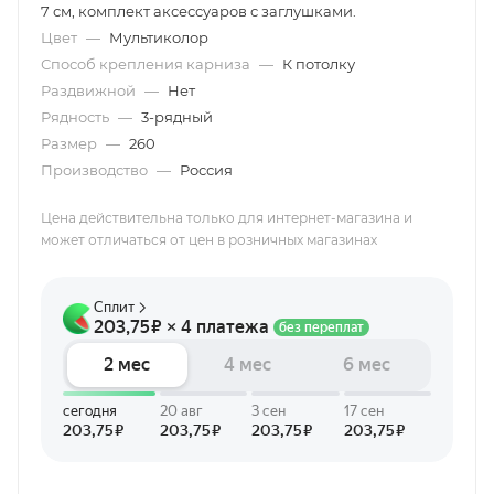
7 см, комплект аксессуаров с заглушками.
Цвет
—
Мультиколор
Способ крепления карниза
—
К потолку
Раздвижной
—
Нет
Рядность
—
3-рядный
Размер
—
260
Производство
—
Россия
Цена действительна только для интернет-магазина и
может отличаться от цен в розничных магазинах