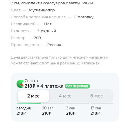
7 см, комплект аксессуаров с заглушками.
Цвет
—
Мультиколор
Способ крепления карниза
—
К потолку
Раздвижной
—
Нет
Рядность
—
3-рядный
Размер
—
280
Производство
—
Россия
Цена действительна только для интернет-магазина и
может отличаться от цен в розничных магазинах