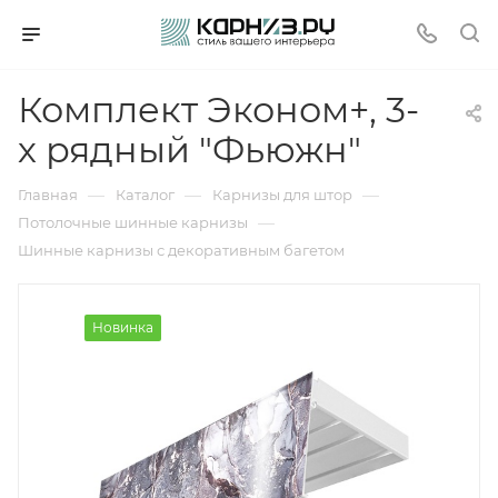
Комплект Эконом+, 3-
х рядный "Фьюжн"
—
—
—
Главная
Каталог
Карнизы для штор
—
Потолочные шинные карнизы
Шинные карнизы с декоративным багетом
Новинка