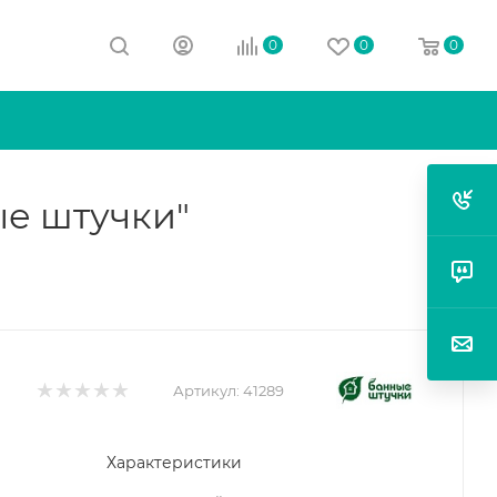
0
0
0
ые штучки"
Артикул:
41289
Характеристики