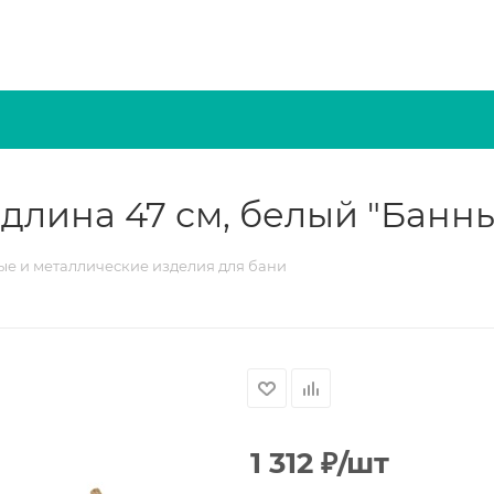
 длина 47 см, белый "Банн
е и металлические изделия для бани
1 312
₽
/шт