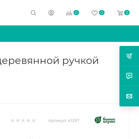
0
0
0
 деревянной ручкой
Артикул:
41297