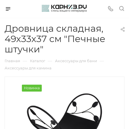
Дровница складная,
49х33х37 см "Печные
штучки"
—
—
—
Главная
Каталог
Аксессуары для бани
Аксессуары для камина
Новинка