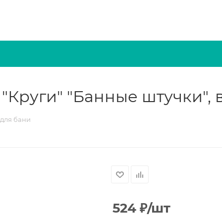
"Круги" "Банные штучки", 
 для бани
524
₽
/шт