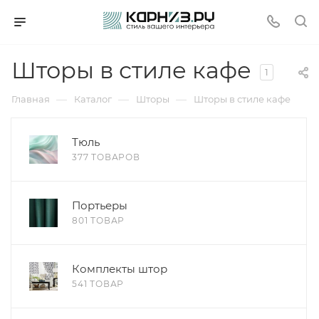
Шторы в стиле кафе
1
—
—
—
Главная
Каталог
Шторы
Шторы в стиле кафе
Тюль
377 ТОВАРОВ
Портьеры
801 ТОВАР
Комплекты штор
541 ТОВАР