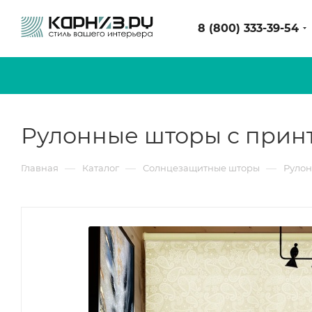
8 (800) 333-39-54
Рулонные шторы с прин
—
—
—
Главная
Каталог
Солнцезащитные шторы
Руло