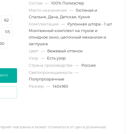
Состав
—
100% Полиэстер
Место назначения
—
Гостиная и
Спальня, Дача, Детская, Кухня
62
Комплектация
—
Рулонная штора - 1 шт.
Монтажный комплект на глухое и
115
откидное окно, цепочный механизм и
160
заглушка.
Цвет
—
Бежевый оттенок
Узор
—
Есть узор
Страна производства
—
Россия
Светопроницаемость
—
ЗИНУ
Полупрозрачные
Размер
—
140х160
тернет-магазина и может отличаться от цен в розничных