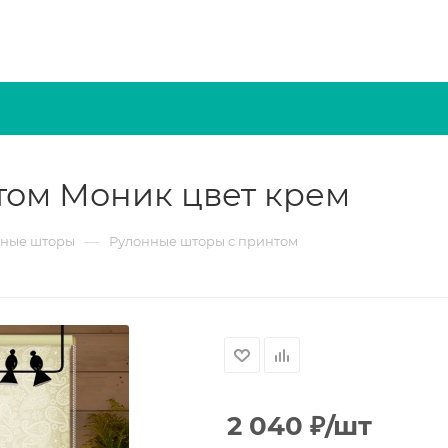
том Моник цвет крем
—
нные шторы
Рулонные шторы с принтом
2 040
₽
/шт