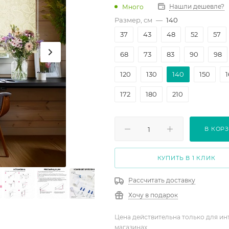
Нашли дешевле?
Много
Размер, см
—
140
37
43
48
52
57
68
73
83
90
98
120
130
140
150
172
180
210
В КОР
КУПИТЬ В 1 КЛИК
Рассчитать доставку
Хочу в подарок
Цена действительна только для ин
магазинах