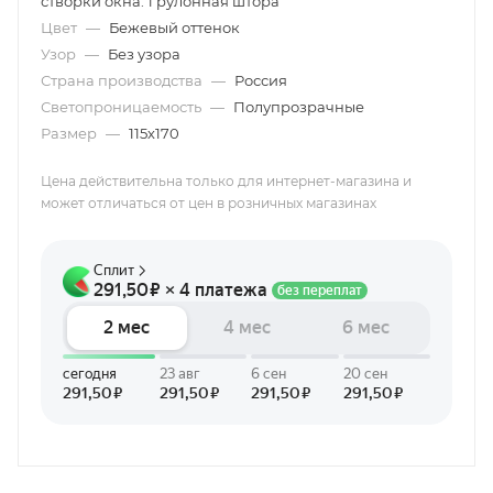
створки окна. 1 рулонная штора
Цвет
—
Бежевый оттенок
Узор
—
Без узора
Страна производства
—
Россия
Светопроницаемость
—
Полупрозрачные
Размер
—
115х170
Цена действительна только для интернет-магазина и
может отличаться от цен в розничных магазинах