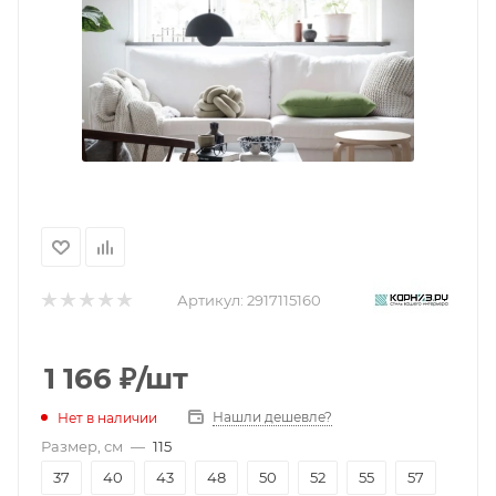
Артикул:
2917115160
1 166
₽
/шт
Нашли дешевле?
Нет в наличии
Размер, см
—
115
37
40
43
48
50
52
55
57