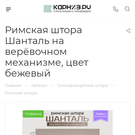
Римская штора
Шанталь на
верёвочном
механизме, цвет
бежевый
—
—
—
Главная
Каталог
Солнцезащитные шторы
Римские шторы
Новинка