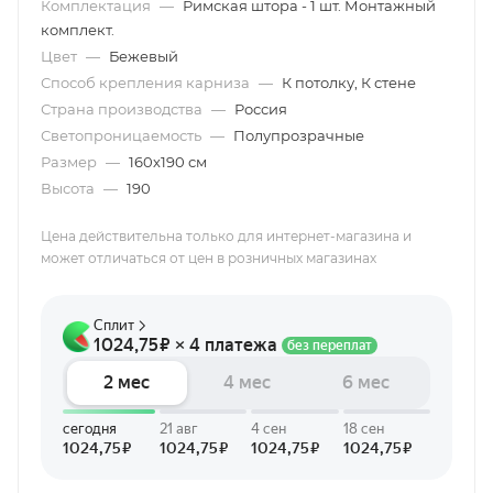
Комплектация
—
Римская штора - 1 шт. Монтажный
комплект.
Цвет
—
Бежевый
Способ крепления карниза
—
К потолку, К стене
Страна производства
—
Россия
Светопроницаемость
—
Полупрозрачные
Размер
—
160х190 см
Высота
—
190
Цена действительна только для интернет-магазина и
может отличаться от цен в розничных магазинах