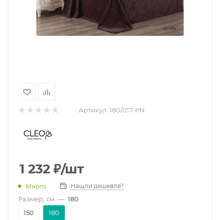
Артикул:
180/017-PN
1 232
₽
/шт
Нашли дешевле?
Много
Размер, см
—
180
150
180