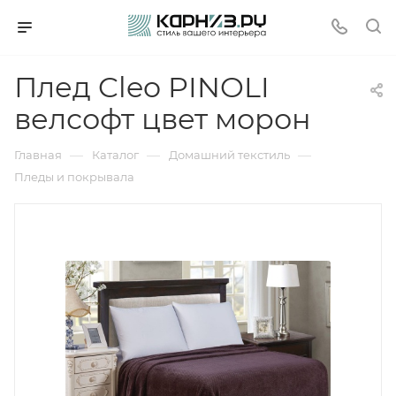
Плед Cleo PINOLI
велсофт цвет морон
—
—
—
Главная
Каталог
Домашний текстиль
Пледы и покрывала