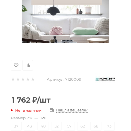
Артикул:
7120009
1 762
₽
/шт
Нашли дешевле?
Нет в наличии
Размер, см
—
120
37
43
48
52
57
62
68
73