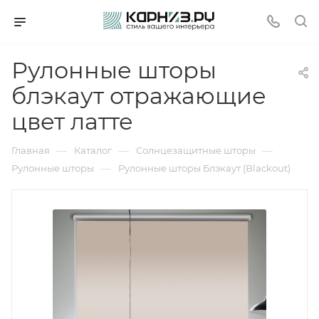
Рулонные шторы
блэкаут отражающие
цвет латте
—
—
—
Главная
Каталог
Солнцезащитные шторы
—
Рулонные шторы
Рулонные шторы Блэкаут (Blackout)