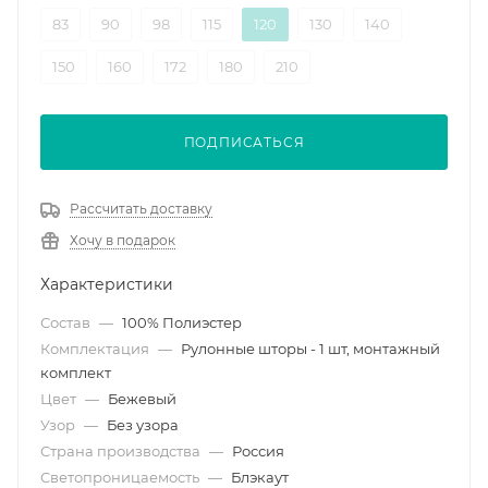
83
90
98
115
120
130
140
150
160
172
180
210
ПОДПИСАТЬСЯ
Рассчитать доставку
Хочу в подарок
Характеристики
Состав
—
100% Полиэстер
Комплектация
—
Рулонные шторы - 1 шт, монтажный
комплект
Цвет
—
Бежевый
Узор
—
Без узора
Страна производства
—
Россия
Светопроницаемость
—
Блэкаут