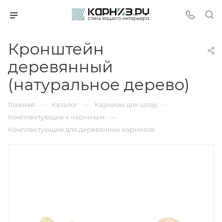
Кронштейн
деревянный
(натуральное дерево)
—
—
—
Главная
Каталог
Карнизы для штор
—
Комплектующие к карнизам
Комплектующие для деревянных карнизов