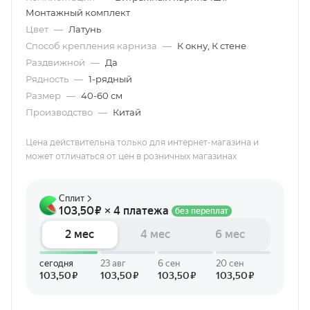
Монтажный комплект
Цвет
—
Латунь
Способ крепления карниза
—
К окну, К стене
Раздвижной
—
Да
Рядность
—
1-рядный
Размер
—
40-60 см
Производство
—
Китай
Цена действительна только для интернет-магазина и
может отличаться от цен в розничных магазинах