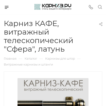
Карниз КАФЕ,
витражный
телескопический
"Сфера", латунь
—
—
—
Главная
Каталог
Карнизы для штор
Витражные карнизы и штанги