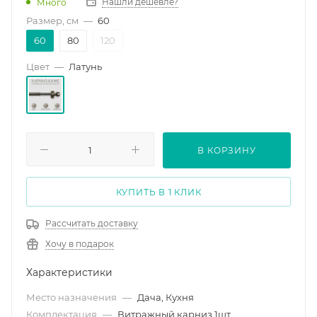
Нашли дешевле?
Много
Размер, см
—
60
60
80
120
Цвет
—
Латунь
В КОРЗИНУ
КУПИТЬ В 1 КЛИК
Рассчитать доставку
Хочу в подарок
Характеристики
Место назначения
—
Дача, Кухня
Комплектация
—
Витражный карниз 1шт.