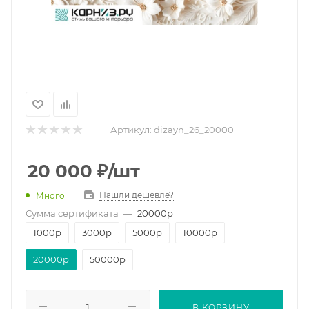
Артикул:
dizayn_26_20000
20 000
₽
/шт
Нашли дешевле?
Много
Сумма сертификата
—
20000p
1000p
3000p
5000p
10000p
20000p
50000p
В КОРЗИНУ