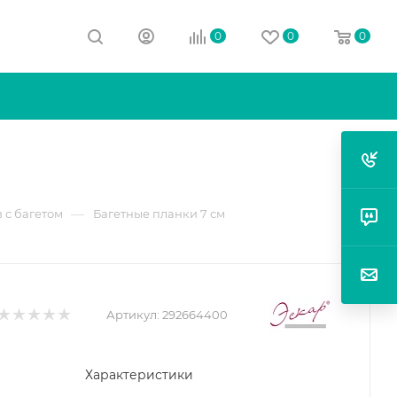
0
0
0
—
 с багетом
Багетные планки 7 см
Артикул:
292664400
Характеристики