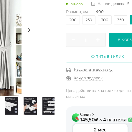
Нашли дешевле?
Много
Размер, см
—
400
200
250
300
350
В КОР
КУПИТЬ В 1 КЛИК
Рассчитать доставку
Хочу в подарок
Цена действительна только для ин
магазинах