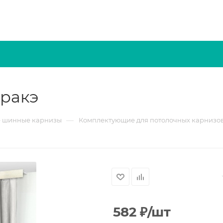
кракэ
—
 шинные карнизы
Комплектующие для потолочных карнизов
582
₽
/шт