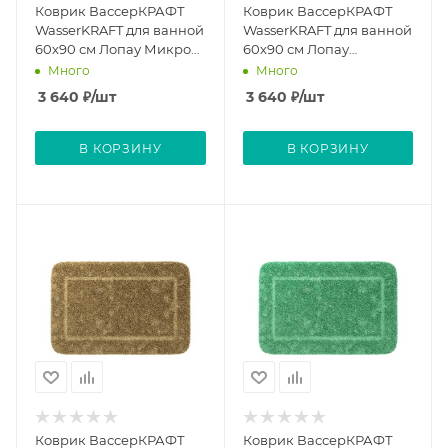
Коврик ВассерКРАФТ
Коврик ВассерКРАФТ
WasserKRAFT для ванной
WasserKRAFT для ванной
60х90 см Лопау Микро
60х90 см Лопау
Чип Lopau Micro Chip
Клеавоте Lopau
Много
Много
Clearwater
3 640
₽
/шт
3 640
₽
/шт
В КОРЗИНУ
В КОРЗИНУ
Коврик ВассерКРАФТ
Коврик ВассерКРАФТ