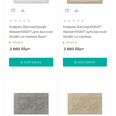
Коврик ВассерКрафт
Коврик ВассерКРАФТ
WasserKRAFT для ванной
WasserKRAFT для ванной
50х80 см Нейме Вайт
50х80 см Нейме
Neime White
Чамомил Neime
Много
Много
Chamomile
2 660
₽
/шт
2 660
₽
/шт
В КОРЗИНУ
В КОРЗИНУ