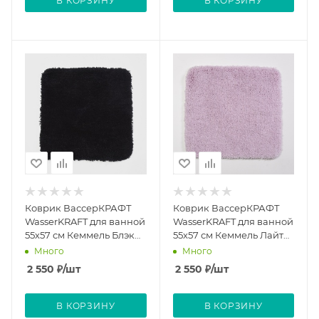
В КОРЗИНУ
В КОРЗИНУ
Коврик ВассерКРАФТ
Коврик ВассерКРАФТ
WasserKRAFT для ванной
WasserKRAFT для ванной
55х57 см Кеммель Блэк
55х57 см Кеммель Лайт
Kammel Black
Лила Kammel Light Lilac
Много
Много
2 550
₽
/шт
2 550
₽
/шт
В КОРЗИНУ
В КОРЗИНУ