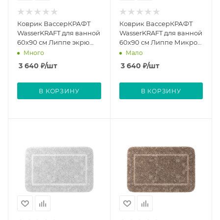
Коврик ВассерКРАФТ
Коврик ВассерКРАФТ
WasserKRAFT для ванной
WasserKRAFT для ванной
60х90 см Липпе экрю
60х90 см Липпе Микро
Lippe Ecru
Чип Lippe Micro Chip
Много
Мало
3 640
₽
/шт
3 640
₽
/шт
В КОРЗИНУ
В КОРЗИНУ