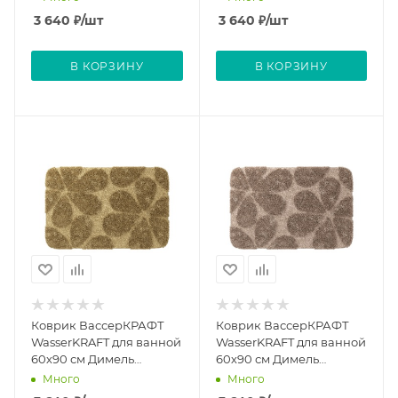
Charcoal Gray
3 640
₽
/шт
3 640
₽
/шт
В КОРЗИНУ
В КОРЗИНУ
Коврик ВассерКРАФТ
Коврик ВассерКРАФТ
WasserKRAFT для ванной
WasserKRAFT для ванной
60х90 см Димель
60х90 см Димель
Шампань Беж Diemel
Альмондин Diemel
Много
Много
Champagne Beige
Almondine