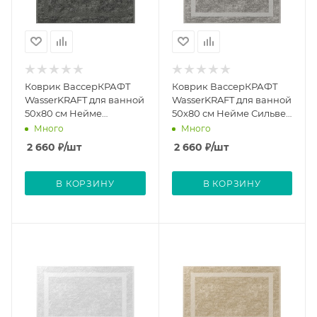
Коврик ВассерКРАФТ
Коврик ВассерКРАФТ
WasserKRAFT для ванной
WasserKRAFT для ванной
50х80 см Нейме
50х80 см Нейме Сильвер
Монумент Neime
Neime Silver
Много
Много
Monument
2 660
₽
/шт
2 660
₽
/шт
В КОРЗИНУ
В КОРЗИНУ