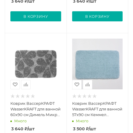
3 640
₽
/шт
3 640
₽
/шт
В КОРЗИНУ
В КОРЗИНУ
Коврик ВассерКРАФТ
Коврик ВассерКРАФТ
WasserKRAFT для ванной
WasserKRAFT для ванной
60х90 см Димель Микро
57х90 см Кеммел
Чип Diemel Micro Chip
Клеавоте Kammel
Много
Много
Clearwater
3 640
₽
/шт
3 500
₽
/шт