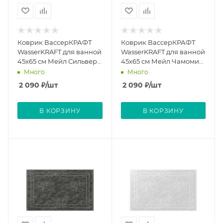
Коврик ВассерКРАФТ
Коврик ВассерКРАФТ
WasserKRAFT для ванной
WasserKRAFT для ванной
45х65 см Мейл Сильвер
45х65 см Мейл Чамомил
Main Silver
Main Chamomile
Много
Много
2 090
₽
/шт
2 090
₽
/шт
В КОРЗИНУ
В КОРЗИНУ