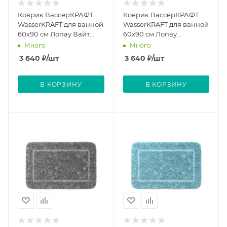
Коврик ВассерКРАФТ
Коврик ВассерКРАФТ
WasserKRAFT для ванной
WasserKRAFT для ванной
60х90 см Лопау Вайт
60х90 см Лопау
Lopau White
Альмондин Lopau
Много
Много
Almondine
3 640
₽
/шт
3 640
₽
/шт
В КОРЗИНУ
В КОРЗИНУ