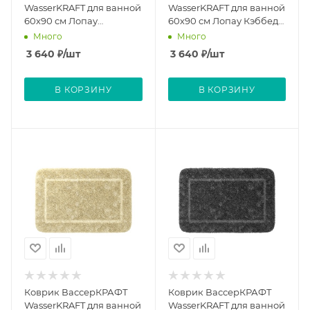
WasserKRAFT для ванной
WasserKRAFT для ванной
60х90 см Лопау
60х90 см Лопау Кэббедж
Шампань Беж Lopau
Lopau Cabbage
Много
Много
Champagne Beige
3 640
₽
/шт
3 640
₽
/шт
В КОРЗИНУ
В КОРЗИНУ
Коврик ВассерКРАФТ
Коврик ВассерКРАФТ
WasserKRAFT для ванной
WasserKRAFT для ванной