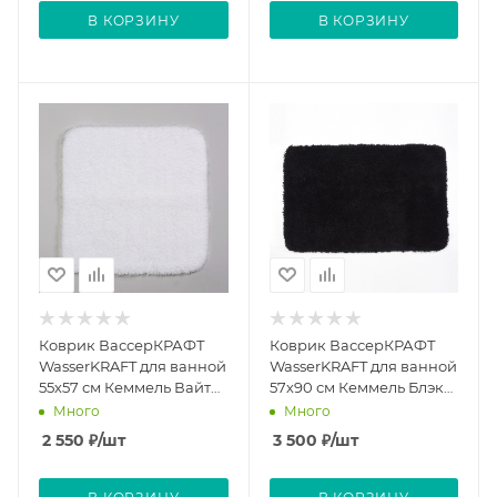
В КОРЗИНУ
В КОРЗИНУ
Коврик ВассерКРАФТ
Коврик ВассерКРАФТ
WasserKRAFT для ванной
WasserKRAFT для ванной
55х57 см Кеммель Вайт
57х90 см Кеммель Блэк
Kammel White
Kammel Black
Много
Много
2 550
₽
/шт
3 500
₽
/шт