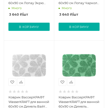
60х90 см Лопау Экрю
60х90 см Лопау Чарколь
Lopau Ecru
Грей Lopau Charcoal Gray
Много
Много
3 640
₽
/шт
3 640
₽
/шт
В КОРЗИНУ
В КОРЗИНУ
Коврик ВассерКРАФТ
Коврик ВассерКРАФТ
WasserKRAFT для ванной
WasserKRAFT для ванной
60х90 см Димель Вайт
60х90 см Димель