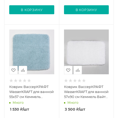
В КОРЗИНУ
В КОРЗИНУ
Коврик ВассерКРАФТ
Коврик ВассерКРАФТ
WasserKRAFT для ванной
WasserKRAFT для ванной
55х57 см Кеммель
57х90 см Кеммель Вайт
Клеавоте Kammel
Kammel White
Много
Много
Clearwater
1 530
₽
/шт
3 500
₽
/шт