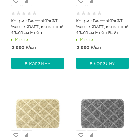
Коврик ВассерКРАФТ
Коврик ВассерКРАФТ
WasserKRAFT для ванной
WasserKRAFT для ванной
45х65 см Мейл
45х65 см Мейн Вайт
Монумент Main
Main White
Много
Много
Monument
2 090
₽
/шт
2 090
₽
/шт
В КОРЗИНУ
В КОРЗИНУ