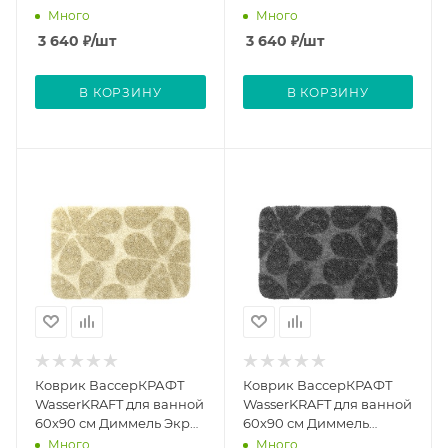
Diemel White
Кеббедж Diemel
Много
Много
Cabbage
3 640
₽
/шт
3 640
₽
/шт
В КОРЗИНУ
В КОРЗИНУ
Коврик ВассерКРАФТ
Коврик ВассерКРАФТ
WasserKRAFT для ванной
WasserKRAFT для ванной
60х90 см Диммель Экрю
60х90 см Диммель
Diemel Ecru
Чарколь Грей Diemel
Много
Много