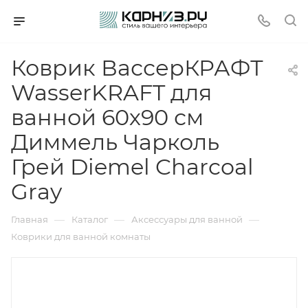
Коврик ВассерКРАФТ
WasserKRAFT для
ванной 60х90 см
Диммель Чарколь
Грей Diemel Charcoal
Gray
—
—
—
Главная
Каталог
Аксессуары для ванной
Коврики для ванной комнаты