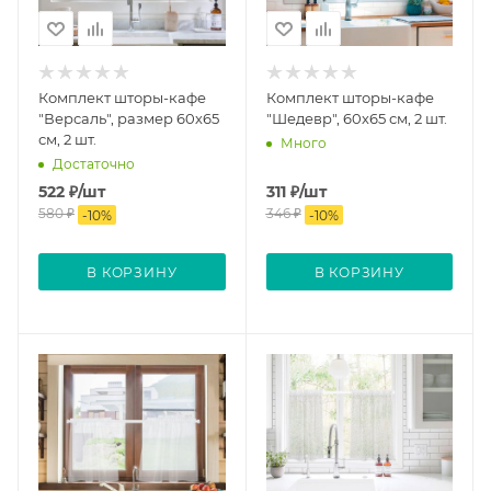
Комплект шторы-кафе
Комплект шторы-кафе
"Версаль", размер 60х65
"Шедевр", 60х65 см, 2 шт.
см, 2 шт.
Много
Достаточно
522
₽
/шт
311
₽
/шт
580
₽
346
₽
-
10
%
-
10
%
В КОРЗИНУ
В КОРЗИНУ