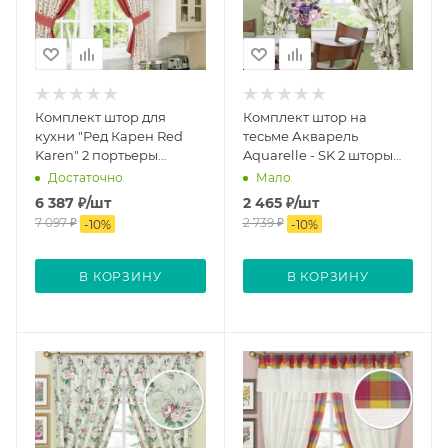
Комплект штор для
Комплект штор на
кухни "Ред Карен Red
тесьме Акварель
Karen" 2 портьеры
Aquarelle - SK 2 шторы
175x175см
136х175 см 2 подхвата
Достаточно
Мало
6 387
₽
/шт
2 465
₽
/шт
7 097
₽
2 739
₽
-
10
%
-
10
%
В КОРЗИНУ
В КОРЗИНУ