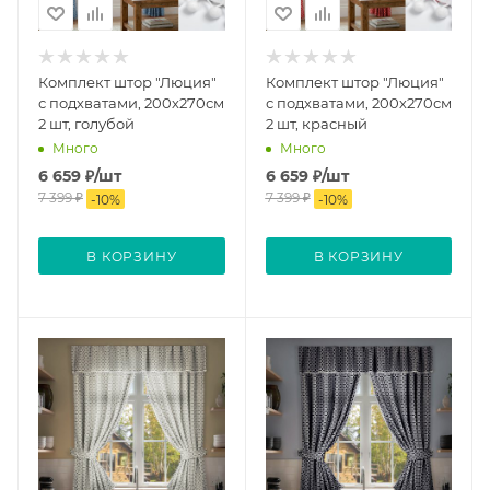
Комплект штор "Люция"
Комплект штор "Люция"
с подхватами, 200х270см
с подхватами, 200х270см
2 шт, голубой
2 шт, красный
Много
Много
6 659
₽
/шт
6 659
₽
/шт
7 399
₽
7 399
₽
-
10
%
-
10
%
В КОРЗИНУ
В КОРЗИНУ