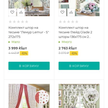
Комплект штор на
Комплект штор на
тесьме "Лемур Lemur - S"
тесьме Глейд Glade 2
272х175
шторы 136х175 см 2
подхвата
Мало
Много
3 999
₽
/шт
2 763
₽
/шт
4 443
₽
3 070
₽
-
10
%
-
10
%
В КОРЗИНУ
В КОРЗИНУ