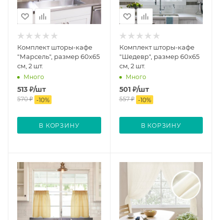
Комплект шторы-кафе
Комплект шторы-кафе
"Марсель", размер 60х65
"Шедевр", размер 60х65
см, 2 шт.
см, 2 шт.
Много
Много
513
₽
/шт
501
₽
/шт
570
₽
557
₽
-
10
%
-
10
%
В КОРЗИНУ
В КОРЗИНУ