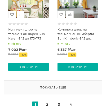
Комплект штор на
Комплект штор на
тесьме "Сан Карен Sun
тесьме "Сан Кимберли
Karen-S" 2 шт 175х175
Sun Kimberly-S" 2 шт
175х175
Много
Много
7 002
₽
/шт
6 387
₽
/шт
7 780
₽
7 097
₽
-
10
%
-
10
%
В КОРЗИНУ
В КОРЗИНУ
ПОКАЗАТЬ ЕЩЕ
1
2
3
4