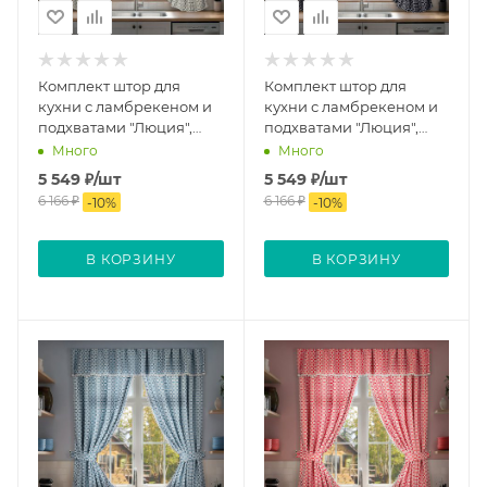
Комплект штор для
Комплект штор для
кухни с ламбрекеном и
кухни с ламбрекеном и
подхватами "Люция",
подхватами "Люция",
136х175см 2 шт, серый
136х175см 2 шт, синий
Много
Много
5 549
₽
/шт
5 549
₽
/шт
6 166
₽
6 166
₽
-
10
%
-
10
%
В КОРЗИНУ
В КОРЗИНУ