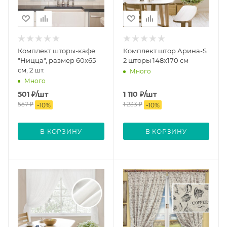
Комплект шторы-кафе
Комплект штор Арина-S
"Ницца", размер 60х65
2 шторы 148х170 см
см, 2 шт.
Много
Много
501
₽
/шт
1 110
₽
/шт
557
₽
1 233
₽
-
10
%
-
10
%
В КОРЗИНУ
В КОРЗИНУ