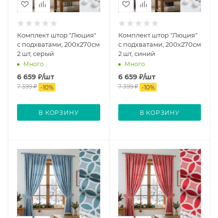
Комплект штор "Люция"
Комплект штор "Люция"
с подхватами, 200х270см
с подхватами, 200х270см
2 шт, серый
2 шт, синий
Много
Много
6 659
₽
/шт
6 659
₽
/шт
7 399
₽
7 399
₽
-
10
%
-
10
%
В КОРЗИНУ
В КОРЗИНУ