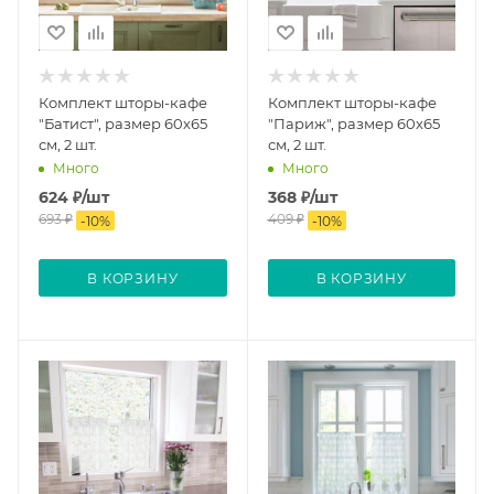
Комплект шторы-кафе
Комплект шторы-кафе
"Батист", размер 60х65
"Париж", размер 60х65
см, 2 шт.
см, 2 шт.
Много
Много
624
₽
/шт
368
₽
/шт
693
₽
409
₽
-
10
%
-
10
%
В КОРЗИНУ
В КОРЗИНУ