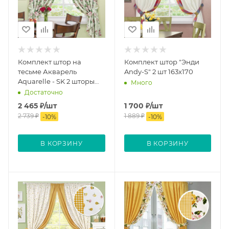
Комплект штор на
Комплект штор "Энди
тесьме Акварель
Andy-S" 2 шт 163х170
Aquarelle - SK 2 шторы
Много
136х175 см 2 подхвата с
Достаточно
принтом
2 465
₽
/шт
1 700
₽
/шт
2 739
₽
1 889
₽
-
10
%
-
10
%
В КОРЗИНУ
В КОРЗИНУ