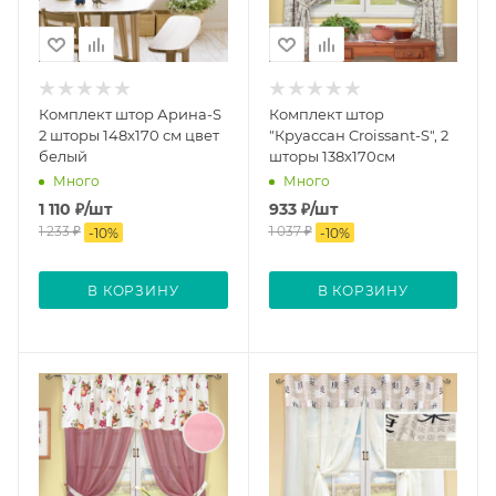
Комплект штор Арина-S
Комплект штор
2 шторы 148х170 см цвет
"Круассан Croissant-S", 2
белый
шторы 138х170см
Много
Много
1 110
₽
/шт
933
₽
/шт
1 233
₽
1 037
₽
-
10
%
-
10
%
В КОРЗИНУ
В КОРЗИНУ