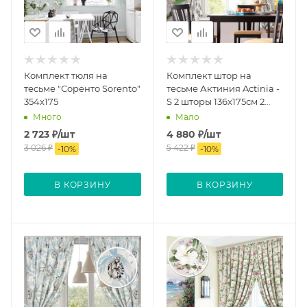
Комплект тюля на
Комплект штор на
тесьме "Соренто Sorento"
тесьме Актиния Actinia -
354х175
S 2 шторы 136x175см 2
подхвата
Много
Мало
2 723
₽
/шт
4 880
₽
/шт
3 026
₽
5 422
₽
-
10
%
-
10
%
В КОРЗИНУ
В КОРЗИНУ