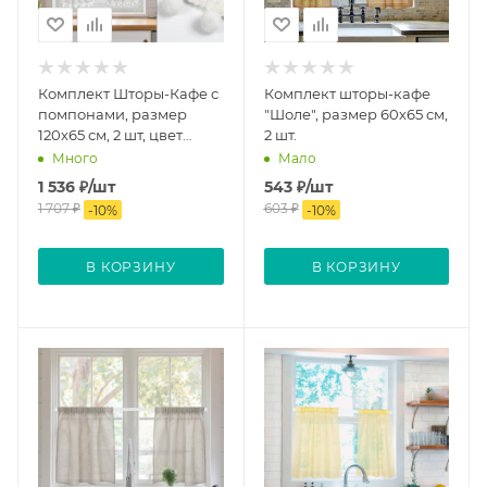
Комплект Шторы-Кафе с
Комплект шторы-кафе
помпонами, размер
"Шоле", размер 60х65 см,
120х65 см, 2 шт, цвет
2 шт.
белый
Много
Мало
1 536
₽
/шт
543
₽
/шт
1 707
₽
603
₽
-
10
%
-
10
%
В КОРЗИНУ
В КОРЗИНУ