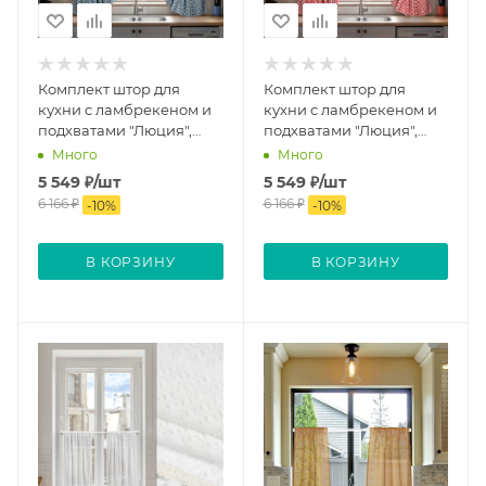
Комплект штор для
Комплект штор для
кухни с ламбрекеном и
кухни с ламбрекеном и
подхватами "Люция",
подхватами "Люция",
136х175см 2 шт, голубой
136х175см 2 шт, красный
Много
Много
5 549
₽
/шт
5 549
₽
/шт
6 166
₽
6 166
₽
-
10
%
-
10
%
В КОРЗИНУ
В КОРЗИНУ