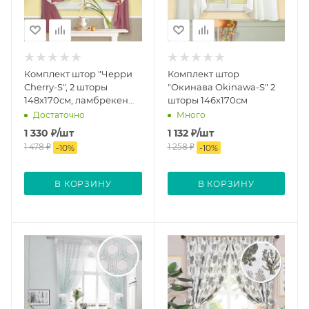
Комплект штор "Черри
Комплект штор
Cherry-S", 2 шторы
"Окинава Okinawa-S" 2
148х170см, ламбрекен
шторы 146х170см
252х48см, 2 подхвата
Достаточно
Много
1 330
₽
/шт
1 132
₽
/шт
1 478
₽
1 258
₽
-
10
%
-
10
%
В КОРЗИНУ
В КОРЗИНУ