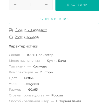
В КОРЗИНУ
КУПИТЬ В 1 КЛИК
Рассчитать доставку
Хочу в подарок
Характеристики
Состав
—
100% Полиэстер
Место назначения
—
Кухня, Дача
Тип ткани
—
Кружево
Комплектация
—
2 шторы
Цвет
—
Белый
Узор
—
Есть узор
Размер
—
60х65
Страна производства
—
Россия
Способ крепления штор
—
Шторная лента