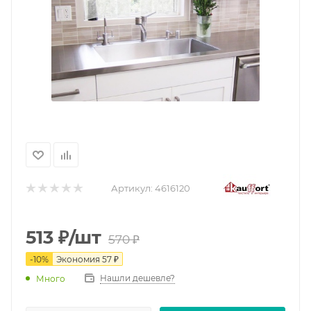
Артикул:
4616120
513
₽
/шт
570
₽
-
10
%
Экономия
57
₽
Нашли дешевле?
Много