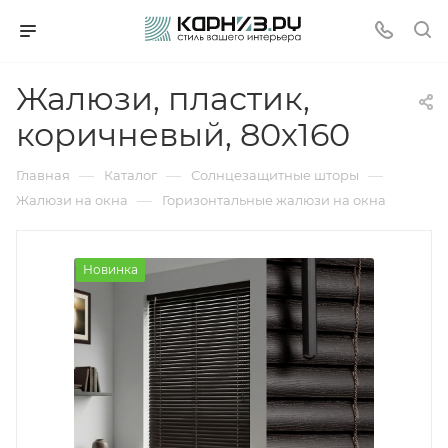
Жалюзи, пластик,
коричневый, 80х160
—
—
—
Главная
Каталог
Солнцезащитные шторы
—
Жалюзи на окна
Горизонтальные жалюзи на окна
Новинка