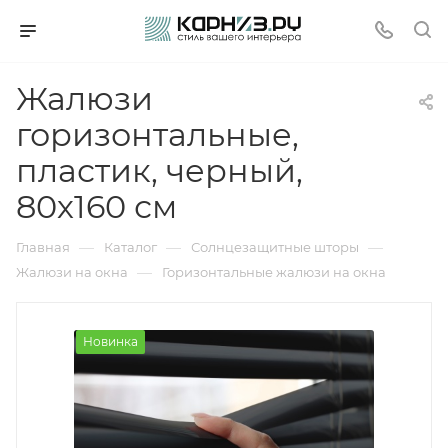
Жалюзи
горизонтальные,
пластик, черный,
80х160 см
—
—
—
Главная
Каталог
Солнцезащитные шторы
—
Жалюзи на окна
Горизонтальные жалюзи на окна
Новинка