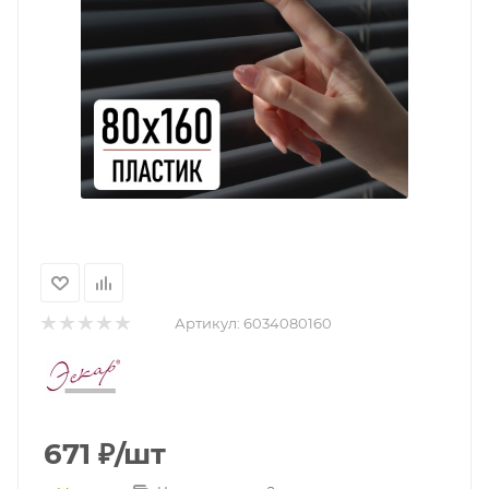
Артикул:
6034080160
671
₽
/шт