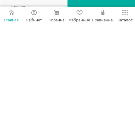
Лимож
Болонья
Достаточно
Нет в наличии
Главная
Кабинет
Корзина
Избранные
Сравнение
Каталог
303
₽
/шт
1 649
₽
/шт
В КОРЗИНУ
ПОДПИСАТЬСЯ
Зеркало декоративное
Зеркало декоративное