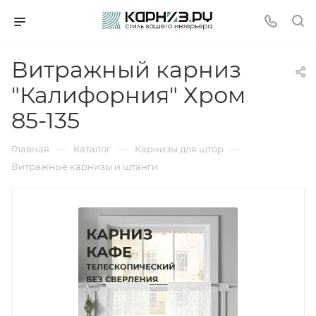
Витражный карниз
"Калифорния" Хром
85-135
—
—
—
Главная
Каталог
Карнизы для штор
Витражные карнизы и штанги