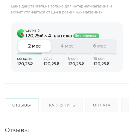
Цена действительна только для интернет-магазина и
может отличаться от цен в розничных магазинах
ОТЗЫВЫ
КАК КУПИТЬ
ОПЛАТА
Д
Отзывы