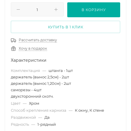
В КОРЗИНУ
КУПИТЬ В 1 КЛИК
Рассчитать доставку
Хочу в подарок
Характеристики
Комплектация
—
штанга - 1шт
держатель (вынос 2,5см) - 2шт
держатель (вынос 1,20см) - 2шт
саморезы - 4шт
двухсторонний скотч.
Цвет
—
Хром
Способ крепления карниза
—
К окну, К стене
Раздвижной
—
Да
Рядность
—
1-рядный