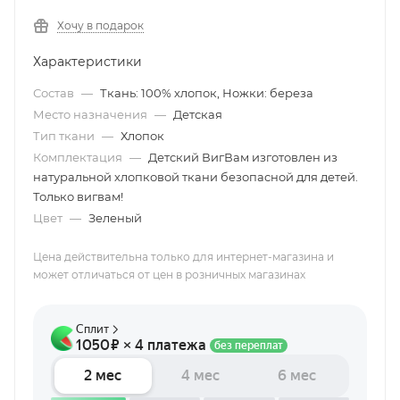
Хочу в подарок
Характеристики
Состав
—
Ткань: 100% хлопок, Ножки: береза
Место назначения
—
Детская
Тип ткани
—
Хлопок
Комплектация
—
Детский ВигВам изготовлен из
натуральной хлопковой ткани безопасной для детей.
Только вигвам!
Цвет
—
Зеленый
Цена действительна только для интернет-магазина и
может отличаться от цен в розничных магазинах