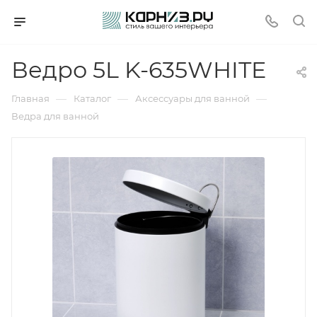
Ведро 5L K-635WHITE
—
—
—
Главная
Каталог
Аксессуары для ванной
Ведра для ванной