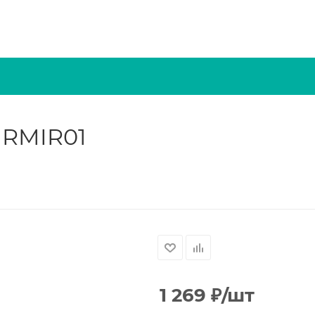
 RMIR01
1 269
₽
/шт