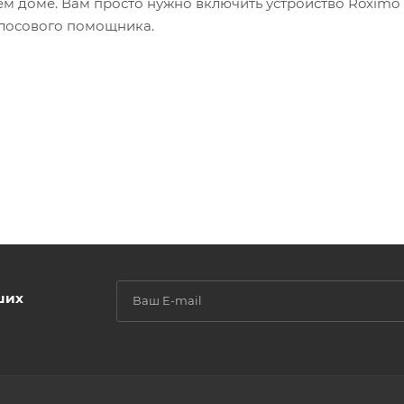
шем доме. Вам просто нужно включить устройство Roximo I
голосового помощника.
ших