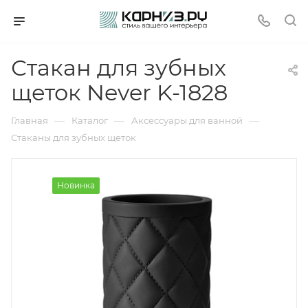
Стакан для зубных
щеток Never K-1828
—
—
—
Главная
Каталог
Аксессуары для ванной
Стаканы для зубных щеток
Новинка