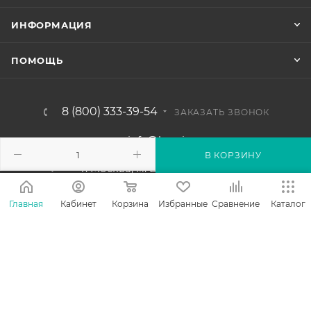
ИНФОРМАЦИЯ
ПОМОЩЬ
8 (800) 333-39-54
ЗАКАЗАТЬ ЗВОНОК
info@karniz.ru
В КОРЗИНУ
г. Москва, м. Ботанический сад,
МЦК Ботанический сад, проезд
Серебрякова, д.2 корп.1 офис 34А,
Главная
Кабинет
Корзина
Избранные
Сравнение
Каталог
8 этаж