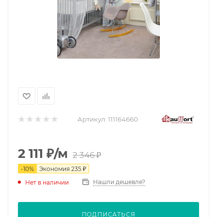
Артикул:
111164660
2 111
₽
/м
2 346
₽
-
10
%
Экономия
235
₽
Нашли дешевле?
Нет в наличии
ПОДПИСАТЬСЯ